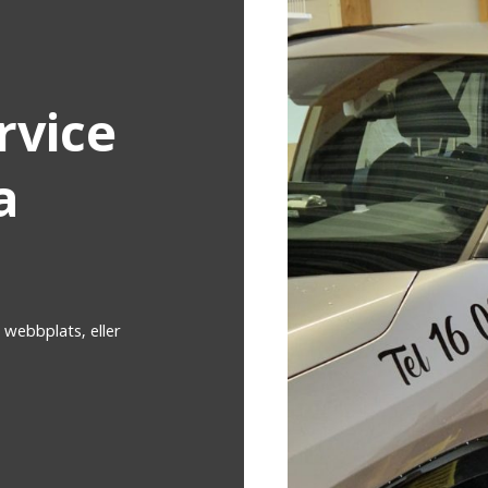
rvice
a
 webbplats, eller