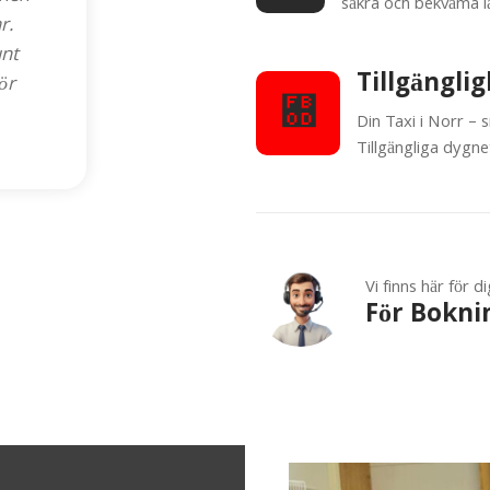
säkra och bekväma lå
r.
unt
Tillgängli
ör
Din Taxi i Norr – 
Tillgängliga dygne
Vi finns här för 
För Bokni