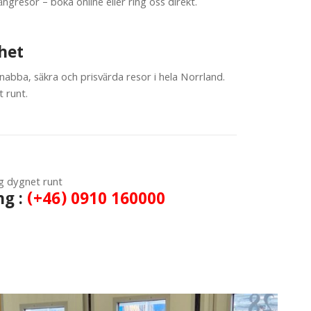
ngresor – boka online eller ring oss direkt.
ghet
snabba, säkra och prisvärda resor i hela Norrland.
t runt.
dig dygnet runt
ng :
(+46) 0910 160000