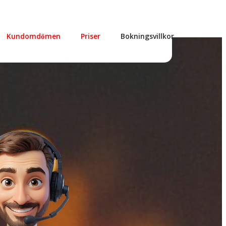
 00
Öppet dygnet runt
Kundomdömen
Priser
Bokningsvillkor