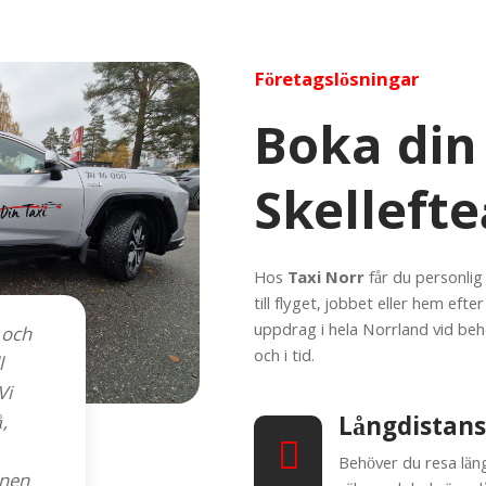
Företagslösningar
Boka din 
Skellefte
Hos
Taxi Norr
får du personlig
till flyget, jobbet eller hem efte
uppdrag i hela Norrland vid beho
 och
och i tid.
l
Vi
,
Långdistans
Behöver du resa läng
onen