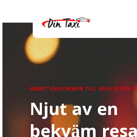
Taxi i Nor
VARMT VÄLKOMMEN TILL SKELLEFTEÅ TA
Njut av en
bekväm res