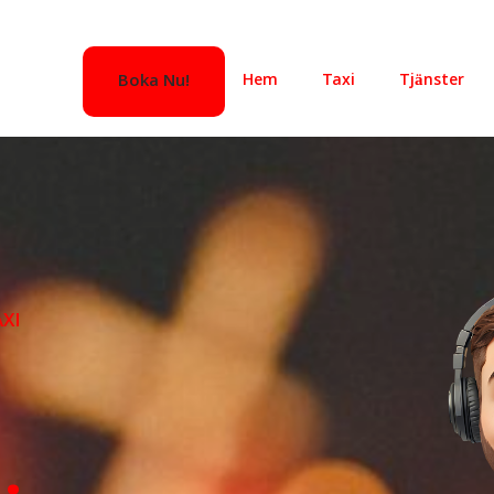
r “
Bästa taxibolag i
” Skellefteå
boka@taxinorr.se
(0910) 160
Boka Nu!
Hem
Taxi
Tjänster
XI
a
.